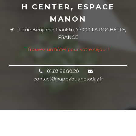
H CENTER, ESPACE
MANON
11 rue Benjamin Franklin, 77000 LA ROCHETTE,
FRANCE
Trouvez un hôtel pour votre séjour !
01.83.86.80.20
contact@happybusinessday.fr