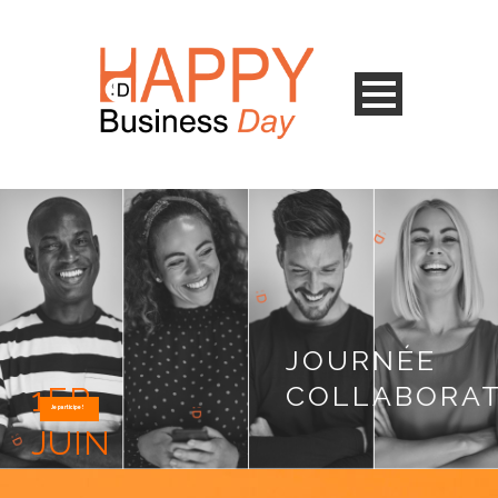
JOURNÉE
COLLABORAT
1ER
Je participe !
JUIN
2023